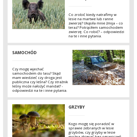
Co zrobić kiedy natrafimy w
lesie na martwe lub ranne
zwierzę? Ukąsiła mnie żmija – co
teraz? Potrąciłem samochodem
zwierzę. Co robić? – odpowiedzi
na te i inne pytania.
SAMOCHÓD
Czy mogę wjechać
samochodem do lasu? Skąd
mam wiedzieć czy droga jest
publiczna czy leśna? Czy strażnik
leśny może nałożyć mandat? -
odpowiedzi na te i inne pytania.
GRZYBY
Kogo mogę się poradzić w
sprawie zebranych w lesie
grzybów, czy grzyby w lesie
można zbierać bez ograniczeń,