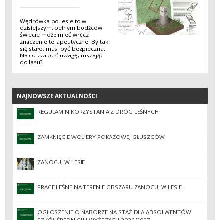
Wędrówka po lesie to w
dzisiejszym, pełnym bodźców
świecie może mieć wręcz
znaczenie terapeutyczne. By tak
się stało, musi być bezpieczna.
Na co zwrócić uwagę, ruszając
do lasu?
NAJNOWSZE AKTUALNOŚCI
NAJNOWSZE AKTUALNOŚCI
REGULAMIN KORZYSTANIA Z DRÓG LEŚNYCH
ZAMKNIĘCIE WOLIERY POKAZOWEJ GŁUSZCÓW
ZANOCUJ W LESIE
PRACE LEŚNE NA TERENIE OBSZARU ZANOCUJ W LESIE
OGŁOSZENIE O NABORZE NA STAŻ DLA ABSOLWENTÓW
SZKÓŁ ŚREDNICH I WYŻSZYCH 2026/2027