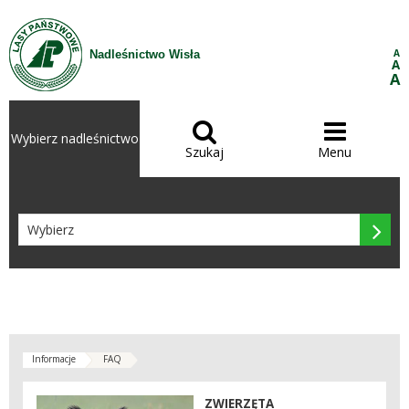
Przejdź do treści
A
Nadleśnictwo Wisła
A
A


Wybierz nadleśnictwo
Szukaj
Menu

Informacje
FAQ
ZWIERZĘTA